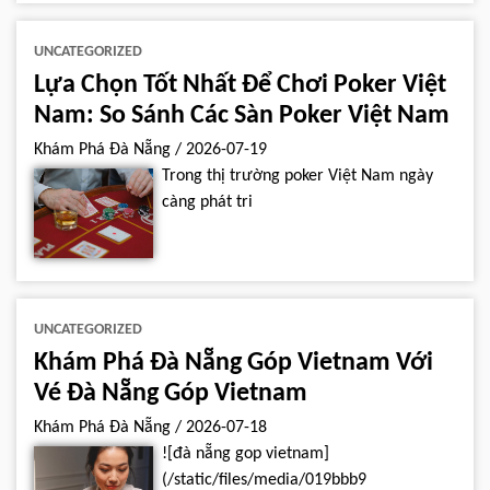
UNCATEGORIZED
Lựa Chọn Tốt Nhất Để Chơi Poker Việt
Nam: So Sánh Các Sàn Poker Việt Nam
Khám Phá Đà Nẵng
/
2026-07-19
Trong thị trường poker Việt Nam ngày
càng phát tri
UNCATEGORIZED
Khám Phá Đà Nẵng Góp Vietnam Với
Vé Đà Nẵng Góp Vietnam
Khám Phá Đà Nẵng
/
2026-07-18
![đà nẵng gop vietnam]
(/static/files/media/019bbb9